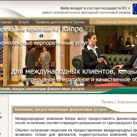
Кипр входит в состав государств ЕС
и
имеет исключительно выгодный налоговый режим
Подписка на Почтовую Р
Главная
Услуги
Профиль деятельности Группы
пании, предоставляющие финансовые услуги
дународных корпоративных структурах. Примеры
ми
а
Печать
|
Электронн
Компании, предоставляющие финансовые услуги
а
и
Международные компании Кипра могут предоставлять финансовые
после получения соответствующего разрешения от Центрального Ба
Обычно получение лицензии на предоставление международных фи
в
возможно только для филиалов, подконтрольных компаний, заг