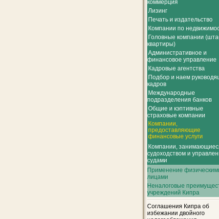
коммерция
Лизинг
Печать и издательство
Компании по недвижимо
Головные компании (шта
квартиры)
Административное и
финансовое управление
Кадровые агентства
Подбор и наем руководя
кадров
Международные
подразделения банков
Общие и кэптивные
страховые компании
Компании,
предоставляющие
финансовые услуги
Компании, занимающиес
судоходством и управле
судами
Применение физическим
лицами
Неналоговые преимущес
учреждений Кипра
Соглашения Кипра об
избежании двойного