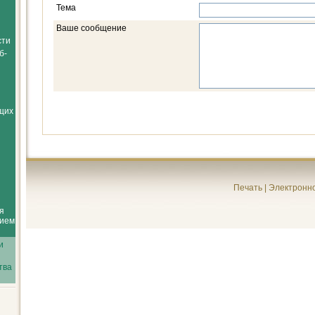
Тема
Ваше сообщение
сти
б-
щих
Печать
|
Электронн
я
нием
и
тва