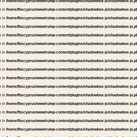
n in
/home/fbscyprus/www/ru/wp-content/plugins/shadowbox-js/shadowbox-js.p
n in
/home/fbscyprus/www/ru/wp-content/plugins/shadowbox-js/shadowbox-js.p
n in
/home/fbscyprus/www/ru/wp-content/plugins/shadowbox-js/shadowbox-js.p
n in
/home/fbscyprus/www/ru/wp-content/plugins/shadowbox-js/shadowbox-js.p
n in
/home/fbscyprus/www/ru/wp-content/plugins/shadowbox-js/shadowbox-js.p
n in
/home/fbscyprus/www/ru/wp-content/plugins/shadowbox-js/shadowbox-js.p
n in
/home/fbscyprus/www/ru/wp-content/plugins/shadowbox-js/shadowbox-js.p
n in
/home/fbscyprus/www/ru/wp-content/plugins/shadowbox-js/shadowbox-js.p
n in
/home/fbscyprus/www/ru/wp-content/plugins/shadowbox-js/shadowbox-js.p
n in
/home/fbscyprus/www/ru/wp-content/plugins/shadowbox-js/shadowbox-js.p
n in
/home/fbscyprus/www/ru/wp-content/plugins/shadowbox-js/shadowbox-js.p
n in
/home/fbscyprus/www/ru/wp-content/plugins/shadowbox-js/shadowbox-js.p
n in
/home/fbscyprus/www/ru/wp-content/plugins/shadowbox-js/shadowbox-js.p
n in
/home/fbscyprus/www/ru/wp-content/plugins/shadowbox-js/shadowbox-js.p
n in
/home/fbscyprus/www/ru/wp-content/plugins/shadowbox-js/shadowbox-js.p
n in
/home/fbscyprus/www/ru/wp-content/plugins/shadowbox-js/shadowbox-js.p