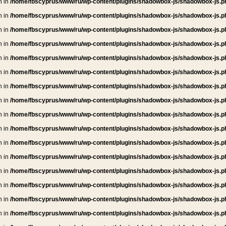
n in
/home/fbscyprus/www/ru/wp-content/plugins/shadowbox-js/shadowbox-js.p
n in
/home/fbscyprus/www/ru/wp-content/plugins/shadowbox-js/shadowbox-js.p
n in
/home/fbscyprus/www/ru/wp-content/plugins/shadowbox-js/shadowbox-js.p
n in
/home/fbscyprus/www/ru/wp-content/plugins/shadowbox-js/shadowbox-js.p
n in
/home/fbscyprus/www/ru/wp-content/plugins/shadowbox-js/shadowbox-js.p
n in
/home/fbscyprus/www/ru/wp-content/plugins/shadowbox-js/shadowbox-js.p
n in
/home/fbscyprus/www/ru/wp-content/plugins/shadowbox-js/shadowbox-js.p
n in
/home/fbscyprus/www/ru/wp-content/plugins/shadowbox-js/shadowbox-js.p
n in
/home/fbscyprus/www/ru/wp-content/plugins/shadowbox-js/shadowbox-js.p
n in
/home/fbscyprus/www/ru/wp-content/plugins/shadowbox-js/shadowbox-js.p
n in
/home/fbscyprus/www/ru/wp-content/plugins/shadowbox-js/shadowbox-js.p
n in
/home/fbscyprus/www/ru/wp-content/plugins/shadowbox-js/shadowbox-js.p
n in
/home/fbscyprus/www/ru/wp-content/plugins/shadowbox-js/shadowbox-js.p
n in
/home/fbscyprus/www/ru/wp-content/plugins/shadowbox-js/shadowbox-js.p
n in
/home/fbscyprus/www/ru/wp-content/plugins/shadowbox-js/shadowbox-js.p
n in
/home/fbscyprus/www/ru/wp-content/plugins/shadowbox-js/shadowbox-js.p