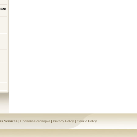
ской
s Services |
Правовая оговорка
|
Privacy Policy
|
Cookie Policy