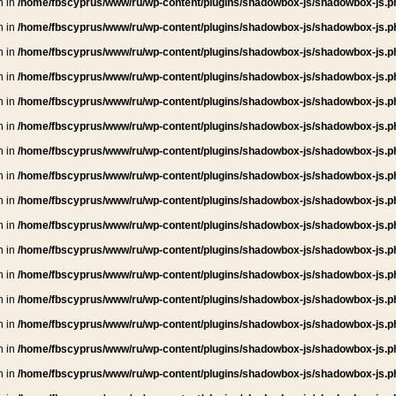
n in
/home/fbscyprus/www/ru/wp-content/plugins/shadowbox-js/shadowbox-js.p
n in
/home/fbscyprus/www/ru/wp-content/plugins/shadowbox-js/shadowbox-js.p
n in
/home/fbscyprus/www/ru/wp-content/plugins/shadowbox-js/shadowbox-js.p
n in
/home/fbscyprus/www/ru/wp-content/plugins/shadowbox-js/shadowbox-js.p
n in
/home/fbscyprus/www/ru/wp-content/plugins/shadowbox-js/shadowbox-js.p
n in
/home/fbscyprus/www/ru/wp-content/plugins/shadowbox-js/shadowbox-js.p
n in
/home/fbscyprus/www/ru/wp-content/plugins/shadowbox-js/shadowbox-js.p
n in
/home/fbscyprus/www/ru/wp-content/plugins/shadowbox-js/shadowbox-js.p
n in
/home/fbscyprus/www/ru/wp-content/plugins/shadowbox-js/shadowbox-js.p
n in
/home/fbscyprus/www/ru/wp-content/plugins/shadowbox-js/shadowbox-js.p
n in
/home/fbscyprus/www/ru/wp-content/plugins/shadowbox-js/shadowbox-js.p
n in
/home/fbscyprus/www/ru/wp-content/plugins/shadowbox-js/shadowbox-js.p
n in
/home/fbscyprus/www/ru/wp-content/plugins/shadowbox-js/shadowbox-js.p
n in
/home/fbscyprus/www/ru/wp-content/plugins/shadowbox-js/shadowbox-js.p
n in
/home/fbscyprus/www/ru/wp-content/plugins/shadowbox-js/shadowbox-js.p
n in
/home/fbscyprus/www/ru/wp-content/plugins/shadowbox-js/shadowbox-js.p