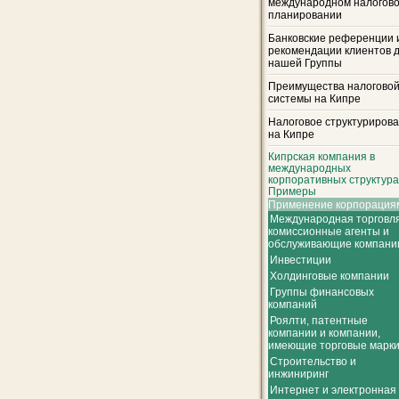
международном налогов
планировании
Банковские референции 
рекомендации клиентов 
нашей Группы
Преимущества налогово
системы на Кипре
Налоговое структуриров
на Кипре
Кипрская компания в
международных
корпоративных структура
Примеры
Применение корпорация
Международная торговля
комиссионные агенты и
обслуживающие компани
Инвестиции
Холдинговые компании
Группы финансовых
компаний
Роялти, патентные
компании и компании,
имеющие торговые марк
Строительство и
инжиниринг
Интернет и электронная