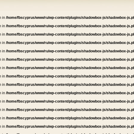
n in
/home/fbscyprus/www/ru/wp-content/plugins/shadowbox-js/shadowbox-js.p
n in
/home/fbscyprus/www/ru/wp-content/plugins/shadowbox-js/shadowbox-js.p
n in
/home/fbscyprus/www/ru/wp-content/plugins/shadowbox-js/shadowbox-js.p
n in
/home/fbscyprus/www/ru/wp-content/plugins/shadowbox-js/shadowbox-js.p
n in
/home/fbscyprus/www/ru/wp-content/plugins/shadowbox-js/shadowbox-js.p
n in
/home/fbscyprus/www/ru/wp-content/plugins/shadowbox-js/shadowbox-js.p
n in
/home/fbscyprus/www/ru/wp-content/plugins/shadowbox-js/shadowbox-js.p
n in
/home/fbscyprus/www/ru/wp-content/plugins/shadowbox-js/shadowbox-js.p
n in
/home/fbscyprus/www/ru/wp-content/plugins/shadowbox-js/shadowbox-js.p
n in
/home/fbscyprus/www/ru/wp-content/plugins/shadowbox-js/shadowbox-js.p
n in
/home/fbscyprus/www/ru/wp-content/plugins/shadowbox-js/shadowbox-js.p
n in
/home/fbscyprus/www/ru/wp-content/plugins/shadowbox-js/shadowbox-js.p
n in
/home/fbscyprus/www/ru/wp-content/plugins/shadowbox-js/shadowbox-js.p
n in
/home/fbscyprus/www/ru/wp-content/plugins/shadowbox-js/shadowbox-js.p