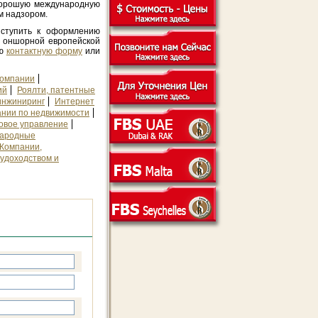
хорошую международную
м надзором.
иступить к оформлению
и оншорной европейской
ую
контактную форму
или
компании
ий
Роялти, патентные
инжиниринг
Интернет
нии по недвижимости
овое управление
ародные
Компании,
удоходством и