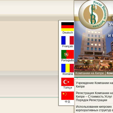
Deutsch
Français
Português
Kомпании на Кипре
Ком
Română
Кипрская компания в меж
Применение корпорация
Учреждение Компании н
Кипре
Türkçe
Регистрация Компании н
Кипре – Стоимость Услуг 
Порядок Регистрации
中文
Использовании кипрских
корпоративных структур 