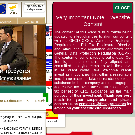
Добавить в
избранное
ассылку
Контакты
The content of this website is currently being
updated to effect changes to align our content
English
with the OECD CRS & Mandatory Disclosure
Requirements, EU Tax Disclosure Directive
and other anti-tax avoidance directives and
General Data Protection Regulation (GDPR).
Русский
The content of some pages is out-of-date. Our
firm is, at the moment, fully aligned and
committed to staying compliant with the above
in all client cases. We welcome clients
Ελληνικά
investing in countries that within a reasonable
time frame intend to take up residence, create
substance in their company and not engage in
aggressive tax avoidance activities or having
Polska
tax benefit or CRS avoidance as the main
purpose of their investment.
Thank you very
much for your cooperation and please
ое сообщение
|
В начало
contact us on
contact.ru@fbscyprus.com
for
Italia
advice on your specific circumstances.
 услуги третьим лицам
нка Кипра.
Español
нансовых услуг с Кипра
раничных инвестиций и