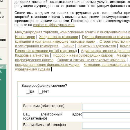
ом
дочерних компаний, оказывающих финансовые услуги, имеющих 
репутацию и учрежденных в странах с соответствующим финансовы
и
Свяжитесь с одним из наших сотрудников для того, чтобы пр
для
кипрской компании и начать пользоваться всеми преимуществам
юрисдикции с низкими налогами. Просто заполните нижеследующ
пишите на
contact.ru@fbscyprus.com
й
Международная торговля, комиссионные агенты и обслуживающие 
Инвестиции
Холдинговые компании
Группы финансовых компан
ание
компании и компании, имеющие торговые марки
Строительство и 
и электронная коммерция
Лизинг
Печать и издательство
Компа
Головные компании (штаб-квартиры)
Административное и финанс
Кадровые агентства
Подбор и наем руководящих кадров
Междун
х.
подразделения банков
Общие и кэптивные страховые компании
предоставляющие финансовые услуги
Компании, занимающиеся с
ми
управлением судами
,
и
Ваше сообщение срочное?
Да
Нет
Ваше имя (обязательно)
и
Ваш электронный адрес
(обязательно)
Ваш мобильный телефон